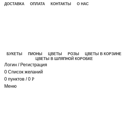
ДОСТАВКА
ОПЛАТА
КОНТАКТЫ
О НАС
Б
Б
БУКЕТЫ
ПИОНЫ
ЦВЕТЫ
РОЗЫ
ЦВЕТЫ В КОРЗИНЕ
Б
ЦВЕТЫ В ШЛЯПНОЙ КОРОБКЕ
Б
Логин / Регистрация
0
Список желаний
Ц
0
пунктов
/
0
Р
Б
Меню
А
Г
Г
Г