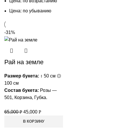
Цена: по возрастанию
Б
Цена: по убыванию
Б
Б
-31%
Ц
П
Рай на земле
Размер букета:
↕ 50 см ۞
100 см
Состав букета:
Розы —
501, Корзина, Губка.
65,000
Р
45,000
Р
В КОРЗИНУ