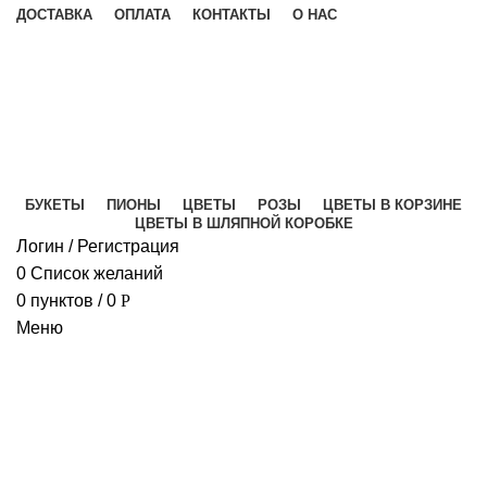
ДОСТАВКА
ОПЛАТА
КОНТАКТЫ
О НАС
Б
Б
БУКЕТЫ
ПИОНЫ
ЦВЕТЫ
РОЗЫ
ЦВЕТЫ В КОРЗИНЕ
Б
ЦВЕТЫ В ШЛЯПНОЙ КОРОБКЕ
Б
Логин / Регистрация
0
Список желаний
Ц
0
пунктов
/
0
Р
Б
Меню
А
Г
Г
Г