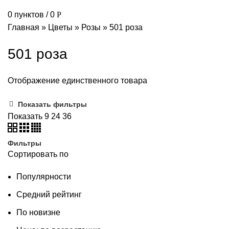
0
пунктов
/
0
Р
И
Главная
»
Цветы
»
Розы
»
501 роза
К
Р
501 роза
К
Отображение единственного товара
Х
О
Показать фильтры
Показать
9
24
36
Э
Т
Фильтры
Сортировать по
Э
Б
Популярности
Средний рейтинг
К
По новизне
И