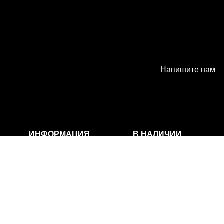
Напишите нам
ИНФОРМАЦИЯ
В НАЛИЧИИ
О нас
Букеты
Доставка
Цветы
Оплата
Розы
Контакты
Цветы в корзине